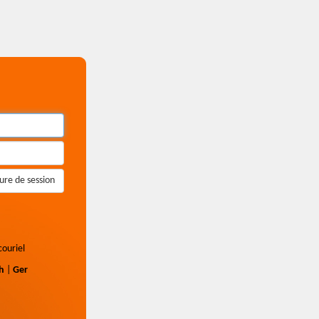
ure de session
couriel
h
|
Ger